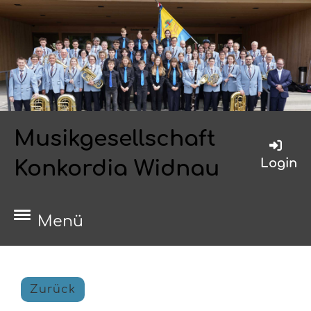
Musikgesellschaft
Login
Konkordia Widnau
Menü
Zurück