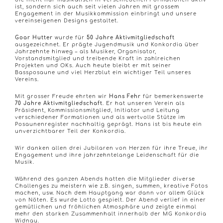
ist, sondern sich auch seit vielen Jahren mit grossem
Engagement in der Musikkommission einbringt und unsere
vereinseigenen Designs gestaltet.
Goar Hutter
wurde für
50 Jahre Aktivmitgliedschaft
ausgezeichnet. Er prägte Jugendmusik und Konkordia über
Jahrzehnte hinweg – als Musiker, Organisator,
Vorstandsmitglied und treibende Kraft in zahlreichen
Projekten und OKs. Auch heute bleibt er mit seiner
Bassposaune und viel Herzblut ein wichtiger Teil unseres
Vereins.
Mit grosser Freude ehrten wir
Hans Fehr
für bemerkenswerte
70 Jahre Aktivmitgliedschaft
. Er hat unseren Verein als
Präsident, Kommissionsmitglied, Initiator und Leitung
verschiedener Formationen und als wertvolle Stütze im
Posaunenregister nachhaltig geprägt. Hans ist bis heute ein
unverzichtbarer Teil der Konkordia.
Wir danken allen drei Jubilaren von Herzen für ihre Treue, ihr
Engagement und ihre jahrzehntelange Leidenschaft für die
Musik.
Während des ganzen Abends hatten die Mitglieder diverse
Challenges zu meistern wie z.B. singen, summen, kreative Fotos
machen, usw. Nach dem Hauptgang war dann vor allem Glück
von Nöten. Es wurde Lotto gespielt. Der Abend verlief in einer
gemütlichen und fröhlichen Atmosphäre und zeigte einmal
mehr den starken Zusammenhalt innerhalb der MG Konkordia
Widnau.