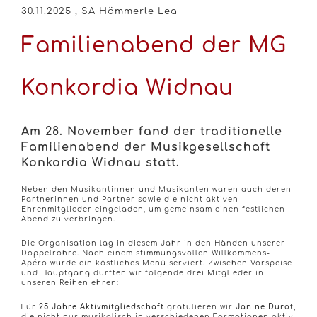
30.11.2025
, SA Hämmerle Lea
Familienabend der MG
Konkordia Widnau
Am 28. November fand der traditionelle
Familienabend der Musikgesellschaft
Konkordia Widnau statt.
Neben den Musikantinnen und Musikanten waren auch deren
Partnerinnen und Partner sowie die nicht aktiven
Ehrenmitglieder eingeladen, um gemeinsam einen festlichen
Abend zu verbringen.
Die Organisation lag in diesem Jahr in den Händen unserer
Doppelrohre. Nach einem stimmungsvollen Willkommens-
Apéro wurde ein köstliches Menü serviert. Zwischen Vorspeise
und Hauptgang durften wir folgende drei Mitglieder in
unseren Reihen ehren:
Für
25 Jahre Aktivmitgliedschaft
gratulieren wir
Janine Durot
,
die nicht nur musikalisch in verschiedenen Formationen aktiv