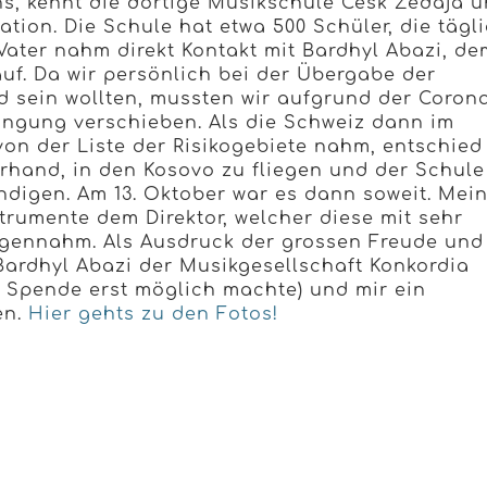
hs, kennt die dortige Musikschule Cesk Zedaja 
uation. Die Schule hat etwa 500 Schüler, die tägl
ater nahm direkt Kontakt mit Bardhyl Abazi, de
auf. Da wir persönlich bei der Übergabe der
 sein wollten, mussten wir aufgrund der Coron
ngung verschieben. Als die Schweiz dann im
on der Liste der Risikogebiete nahm, entschied
erhand, in den Kosovo zu fliegen und der Schule
digen. Am 13. Oktober war es dann soweit. Mei
trumente dem Direktor, welcher diese mit sehr
egennahm. Als Ausdruck der grossen Freude und
Bardhyl Abazi der Musikgesellschaft Konkordia
 Spende erst möglich machte) und mir ein
en.
Hier gehts zu den Fotos!