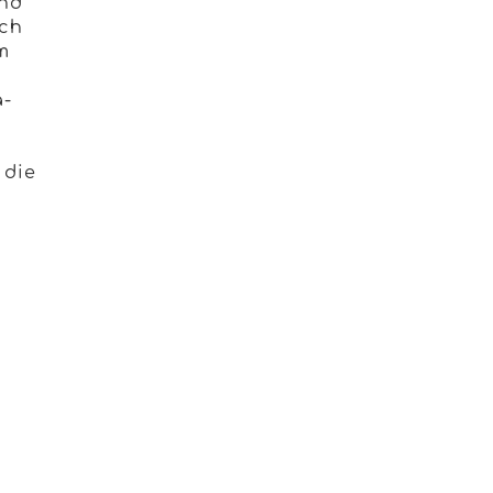
und
ich
m
a-
 die
n