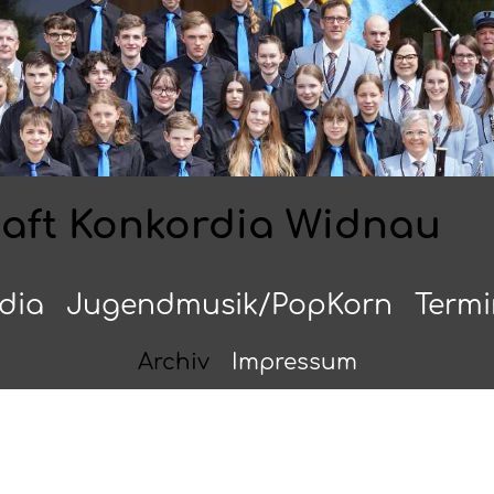
haft Konkordia Widnau
dia
Jugendmusik/PopKorn
Term
Archiv
Impressum