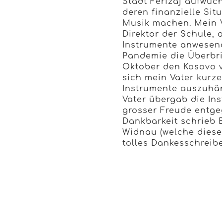
Stadt Ferizaj aufwuc
deren finanzielle Sit
Musik machen. Mein V
Direktor der Schule, 
Instrumente anwesend
Pandemie die Überbri
Oktober den Kosovo v
sich mein Vater kurz
Instrumente auszuhän
Vater übergab die Ins
grosser Freude entg
Dankbarkeit schrieb 
Widnau (welche diese
tolles Dankesschreib