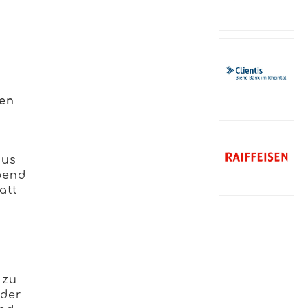
ren
aus
bend
att
h
 zu
 der