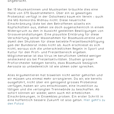
angebracht.
Bei 15 Musikantinnen und Musikanten bräuchte dies eine
Halle von 375 Quadratmetern. Über ein so gewaltiges
Probelokal verfügt in der Ostschweiz kaum ein Verein – auch
die MG Konkordia Widnau nicht. Diese neuerliche
Einschränkung löste bei den Betroffenen allseits ein
Kopfschütteln aus, stehen sie doch augenscheinlich in einem
Widerspruch zu den in Aussicht gestellten Bewilligungen von
Grossveranstaltungen. Eine plausible Erklärung für diese
Verschärfung seiner Massnahmen für Blasmusikvereine und
damit den Shutdown für diese beliebte Freizeitbeschäftigung
gab der Bundesrat indes nicht ab. Auch erschliesst es sich
nicht, woraus sich die unterschiedlichen Regeln in Sport und
Kultur für den Profi- und Freizeitbereich ergeben.
Möglicherweise ist das Virus im beruflichen Umfeld weniger
ansteckend als bei Freizeitaktivitäten. Studien grosser
Profiorchester belegen bereits, dass Blasmusik bezüglich
Aerosole so unbedenklich ist wie atmen oder sprechen.
Alles Argumentieren hat bisweilen nicht weiter geholfen und
wir müssen uns einmal mehr arrangieren. Da wir, wie bereits
ausgeführt, nicht über ein genügend grosses Probelokal
verfügen, haben wir uns entschlossen, eine Investition zu
tätigen und die verlangten Trennwände zu beschaffen. Ab
sofort können wir wieder, wenn auch mit erheblichen
Einschränkungen, in Ensembles proben. Ein erster Schritt in
eine hoffentlich bessere Zukunft ist also getan.
Hier geht’s zu
den Fotos!