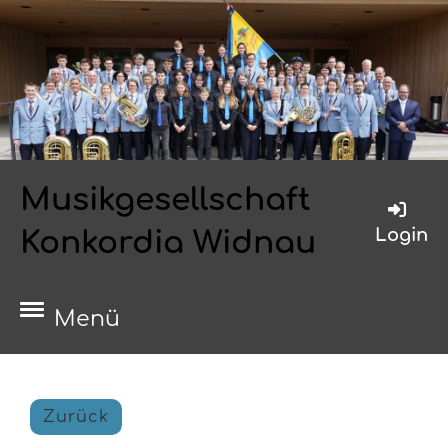
Musikgesellschaft
Login
Konkordia Widnau
Menü
Zurück