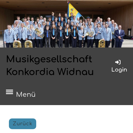
Musikgesellschaft
Login
Konkordia Widnau
Menü
Zurück