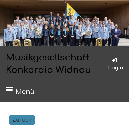
Musikgesellschaft
Login
Konkordia Widnau
Menü
Zurück