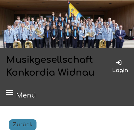
Musikgesellschaft
Login
Konkordia Widnau
Menü
Zurück