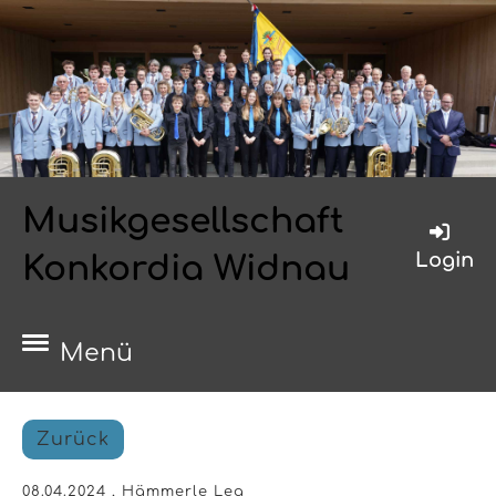
Musikgesellschaft
Login
Konkordia Widnau
Menü
Zurück
08.04.2024
, Hämmerle Lea