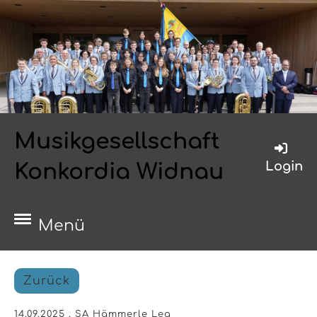
Musikgesellschaft
Login
Konkordia Widnau
Menü
Zurück
14.09.2025
, SA Hämmerle Lea