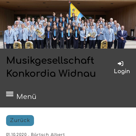
Musikgesellschaft
Login
Konkordia Widnau
Menü
Zurück
01.10.2020
, Bärtsch Albert