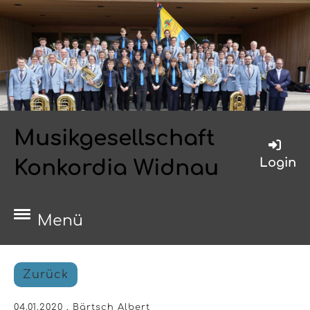
Musikgesellschaft
Login
Konkordia Widnau
Menü
Zurück
04.01.2020
, Bärtsch Albert